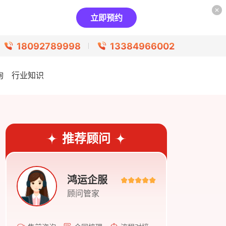
立即预约
18092789998
13384966002
询
行业知识
推荐顾问
鸿运企服
顾问管家