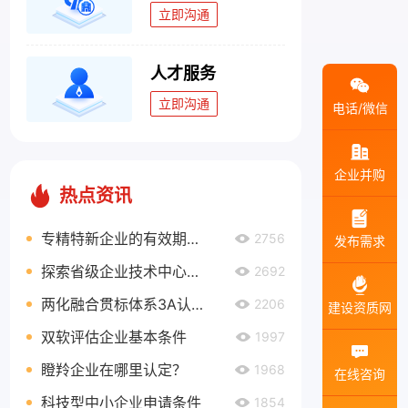
立即沟通
人才服务
立即沟通
电话/微信
企业并购
热点资讯
专精特新企业的有效期有多久？
2756
发布需求
探索省级企业技术中心奖励政策，助力企业创新发展
2692
两化融合贯标体系3A认证如何申请？
2206
建设资质网
双软评估企业基本条件
1997
瞪羚企业在哪里认定？
1968
在线咨询
科技型中小企业申请条件
1854