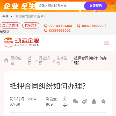
立即预约
全国
欢迎访问鸿运企服网！
建设资质网
发布需求
029-85501358
18092789998
13384966002
请登录
您的位
首
行业知
法律咨
抵押合同纠纷如何办
置：
页
识
询
理？
抵押合同纠纷如何办理？
分
发布时间：2024-
浏览量：
07-09
809
享: