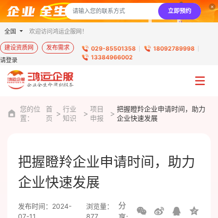
立即预约
全国
欢迎访问鸿运企服网！
建设资质网
发布需求
029-85501358
18092789998
13384966002
请登录
您的位
首
行业
项目
把握瞪羚企业申请时间，助力
置：
页
知识
申报
企业快速发展
把握瞪羚企业申请时间，助力
企业快速发展
分
发布时间：2024-
浏览量：
07-11
877
享: