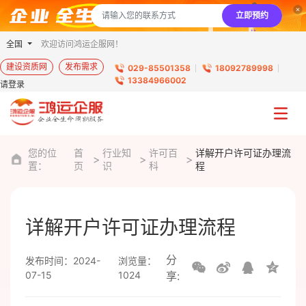
立即预约
全国
欢迎访问鸿运企服网！
建设资质网
发布需求
029-85501358
18092789998
13384966002
请登录
您的位
首
行业知
许可百
详解开户许可证办理流
置：
页
识
科
程
详解开户许可证办理流程
分
发布时间：2024-
浏览量：
07-15
1024
享: