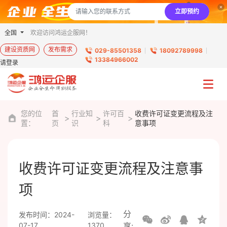
立即预约
全国
欢迎访问鸿运企服网！
建设资质网
发布需求
029-85501358
18092789998
13384966002
请登录
您的位
首
行业知
许可百
收费许可证变更流程及注
置：
页
识
科
意事项
收费许可证变更流程及注意事
项
分
发布时间：2024-
浏览量：
07-17
1370
享: