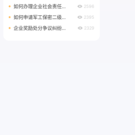
如何办理企业社会责任管理体系认证延期
2596
如何申请军工保密二级资质
2395
企业奖励处分争议纠纷处理
2329