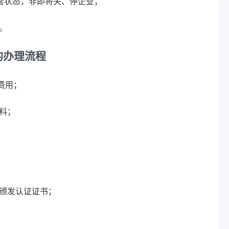
经营状态，非即将关、停企业；
。
的办理流程
费用；
材料；
并颁发认证证书；