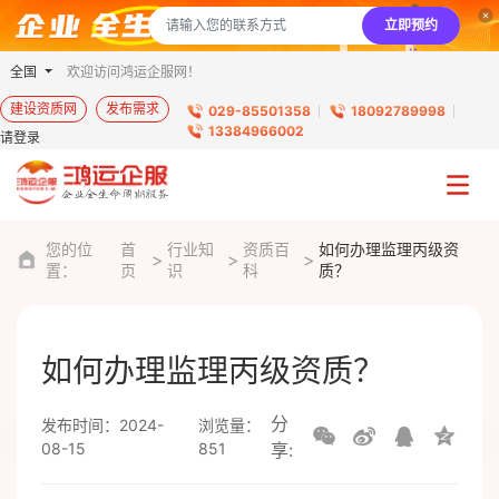
立即预约
全国
欢迎访问鸿运企服网！
建设资质网
发布需求
029-85501358
18092789998
13384966002
请登录
您的位
首
行业知
资质百
如何办理监理丙级资
置：
页
识
科
质？
如何办理监理丙级资质？
分
发布时间：2024-
浏览量：
08-15
851
享: