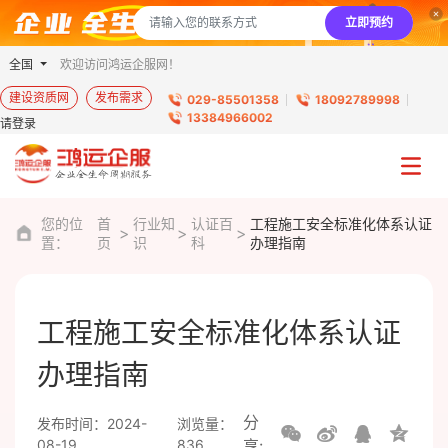
立即预约
全国
欢迎访问鸿运企服网！
建设资质网
发布需求
029-85501358
18092789998
13384966002
请登录
您的位
首
行业知
认证百
工程施工安全标准化体系认证
置：
页
识
科
办理指南
工程施工安全标准化体系认证
办理指南
分
发布时间：2024-
浏览量：
08-19
836
享: