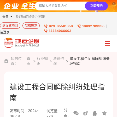
立即预约
全国
欢迎访问鸿运企服网！
建设资质网
发布需求
029-85501358
18092789998
13384966002
请登录
您的位
首
行业知
法律咨
建设工程合同解除纠纷处
置：
页
识
询
理指南
建设工程合同解除纠纷处理指
南
分
发布时间：2024-
浏览量：
08-19
776
享: