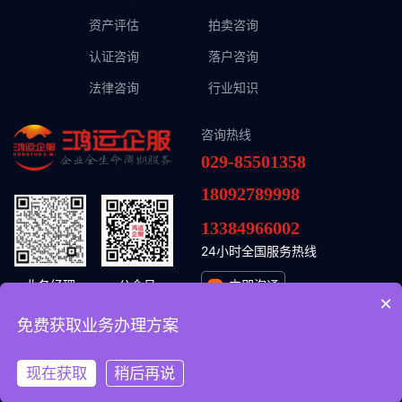
资产评估
拍卖咨询
认证咨询
落户咨询
法律咨询
行业知识
咨询热线
029-85501358
18092789998
13384966002
24小时全国服务热线
业务经理
公众号
立即沟通
×
免费获取业务办理方案
© 2026 鸿运头企业管理集团（陕西）有限公司
陕ICP备2024037118号-1
现在获取
稍后再说
陕公网安备61011302001954号
网站开发
:
超越无限