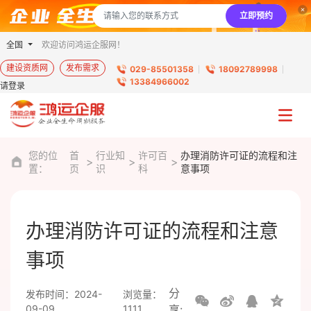
立即预约
全国
欢迎访问鸿运企服网！
建设资质网
发布需求
029-85501358
18092789998
13384966002
请登录
您的位
首
行业知
许可百
办理消防许可证的流程和注
置：
页
识
科
意事项
办理消防许可证的流程和注意
事项
分
发布时间：2024-
浏览量：
09-09
1111
享: