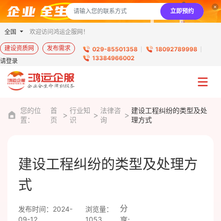
立即预约
全国
欢迎访问鸿运企服网！
建设资质网
发布需求
029-85501358
18092789998
13384966002
请登录
您的位
首
行业知
法律咨
建设工程纠纷的类型及处
置：
页
识
询
理方式
建设工程纠纷的类型及处理方
式
分
发布时间：2024-
浏览量：
09-12
1053
享: