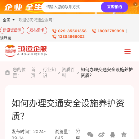
立即预约
全国
欢迎访问鸿运企服网！
建设资质网
发布需求
029-85501358
18092789998
13384966002
请登录
您的位
首
行业知
资质百
如何办理交通安全设施养护
置：
页
识
科
资质？
如何办理交通安全设施养护资
质？
分
发布时间：2024-
浏览量：
09-14
845
享: