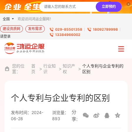
立即预约
全国
欢迎访问鸿运企服网！
建设资质网
发布需求
029-85501358
18092789998
13384966002
请登录
您的位
首
行业知
知识产
个人专利与企业专利的
置：
页
识
权
区别
个人专利与企业专利的区别
分
发布时间：2024-
浏览量：
06-28
893
享: