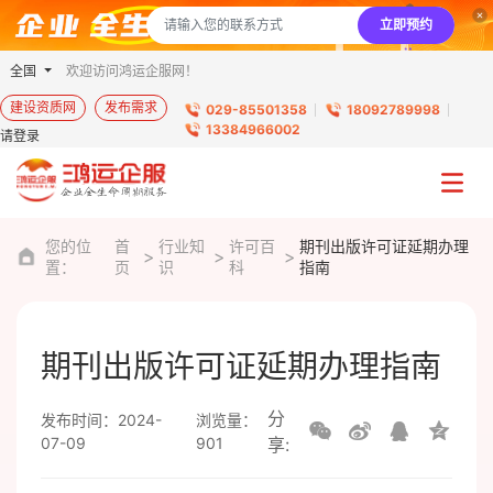
立即预约
全国
欢迎访问鸿运企服网！
建设资质网
发布需求
029-85501358
18092789998
13384966002
请登录
您的位
首
行业知
许可百
期刊出版许可证延期办理
置：
页
识
科
指南
期刊出版许可证延期办理指南
分
发布时间：2024-
浏览量：
07-09
901
享: