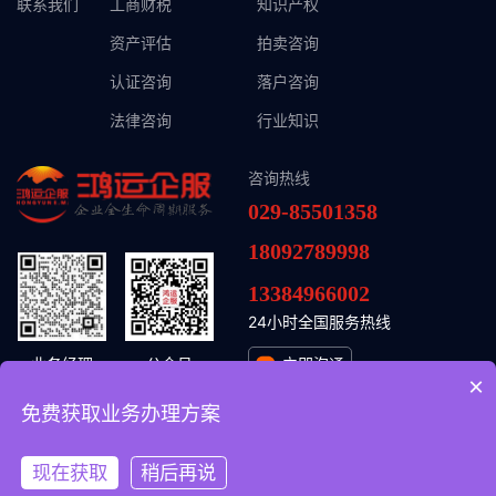
联系我们
工商财税
知识产权
资产评估
拍卖咨询
认证咨询
落户咨询
法律咨询
行业知识
咨询热线
029-85501358
18092789998
13384966002
24小时全国服务热线
业务经理
公众号
立即沟通
×
免费获取业务办理方案
© 2026 鸿运头企业管理集团（陕西）有限公司
陕ICP备2024037118号-1
现在获取
稍后再说
陕公网安备61011302001954号
网站开发
:
超越无限