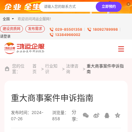
立即预约
全国
欢迎访问鸿运企服网！
建设资质网
发布需求
029-85501358
18092789998
13384966002
请登录
您的位
首
行业知
法律咨
重大商事案件申诉指
置：
页
识
询
南
重大商事案件申诉指南
分
发布时间：2024-
浏览量：
07-26
858
享: