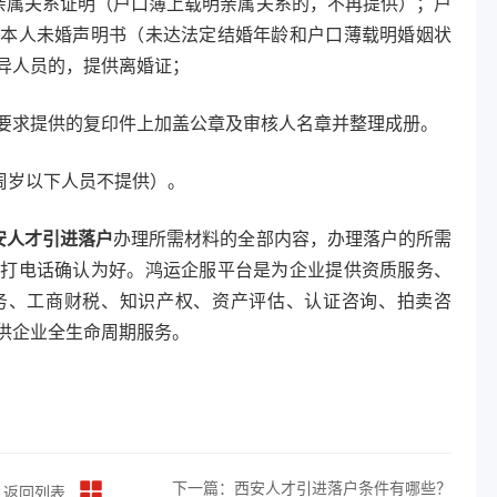
亲属关系证明（户口簿上载明亲属关系的，不再提供）；户
供本人未婚声明书（未达法定结婚年龄和户口薄载明婚姻状
异人员的，提供离婚证；
要求提供的复印件上加盖公章及审核人名章并整理成册。
6周岁以下人员不提供）。
安人才引进落户
办理所需材料的全部内容，办理落户的所需
需打电话确认为好。鸿运企服平台是为企业提供资质服务、
务、工商财税、知识产权、资产评估、认证咨询、拍卖咨
供企业全生命周期服务。
下一篇：西安人才引进落户条件有哪些？
返回列表