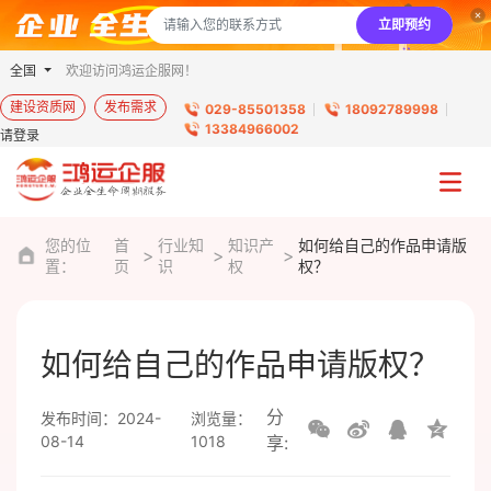
立即预约
全国
欢迎访问鸿运企服网！
建设资质网
发布需求
029-85501358
18092789998
13384966002
请登录
您的位
首
行业知
知识产
如何给自己的作品申请版
置：
页
识
权
权？
如何给自己的作品申请版权？
分
发布时间：2024-
浏览量：
08-14
1018
享: