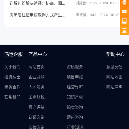
详解纠纷解决途径：协商、调解、仲裁与诉讼
浏览量：1125
2024-07-11
房屋居住使用权取得方式产生的纠纷
浏览量：943
2024-06-21
鸿运企服
产品中心
帮助中心
关于我们
网站首页
资质服务
意见反馈
招贤纳士
企业并购
项目申报
网站地图
商务合作
人才服务
经营许可
网站声明
联系我们
工商财税
知识产权
资产评估
拍卖咨询
认证咨询
落户咨询
法律咨询
行业知识