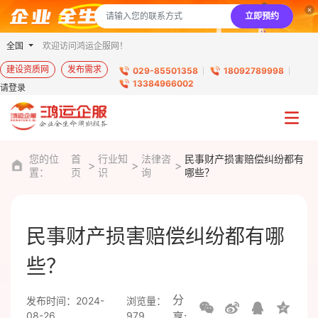
立即预约
全国
欢迎访问鸿运企服网！
建设资质网
发布需求
029-85501358
18092789998
13384966002
请登录
您的位
首
行业知
法律咨
民事财产损害赔偿纠纷都有
置：
页
识
询
哪些？
民事财产损害赔偿纠纷都有哪
些？
分
发布时间：2024-
浏览量：
08-26
979
享: