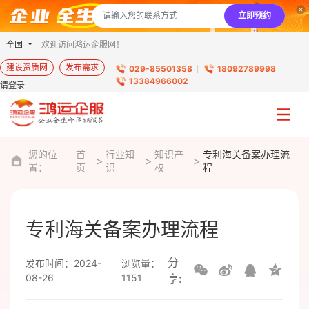
立即预约
全国
欢迎访问鸿运企服网！
建设资质网
发布需求
029-85501358
18092789998
13384966002
请登录
您的位
首
行业知
知识产
专利海关备案办理流
置：
页
识
权
程
专利海关备案办理流程
分
发布时间：2024-
浏览量：
08-26
1151
享: