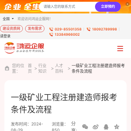
立即预约
全国
欢迎访问鸿运企服网！
建设资质网
发布需求
029-85501358
18092789998
13384966002
请登录
您的位
首
行业
人才
一级矿业工程注册建造师报考
置：
页
知识
百科
条件及流程
一级矿业工程注册建造师报考
条件及流程
分
发布时间：2024-
浏览量：
08-29
850
享: