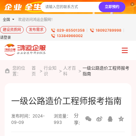
立即预约
全国
欢迎访问鸿运企服网！
建设资质网
发布需求
029-85501358
18092789998
13384966002
请登录
您的位
首
行业知
人才百
一级公路造价工程师报考
置：
页
识
科
指南
一级公路造价工程师报考指南
分
发布时间：2024-
浏览量：
09-09
993
享: