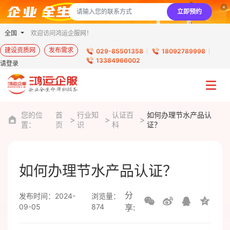
立即预约
全国
欢迎访问鸿运企服网！
建设资质网
发布需求
029-85501358
18092789998
13384966002
请登录
您的位
首
行业知
认证百
如何办理节水产品认
置：
页
识
科
证？
如何办理节水产品认证？
分
发布时间：2024-
浏览量：
09-05
874
享: