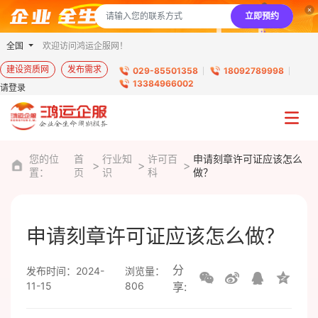
立即预约
全国
欢迎访问鸿运企服网！
建设资质网
发布需求
029-85501358
18092789998
13384966002
请登录
您的位
首
行业知
许可百
申请刻章许可证应该怎么
置：
页
识
科
做？
申请刻章许可证应该怎么做？
分
发布时间：2024-
浏览量：
11-15
806
享: