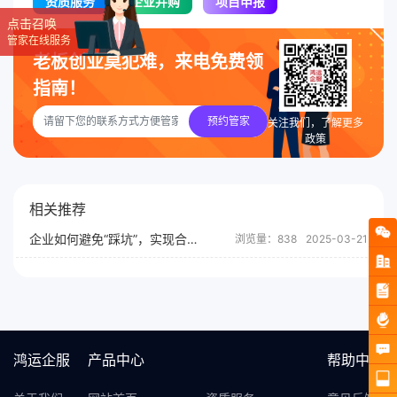
资质服务
企业并购
项目申报
点击召唤
管家在线服务
老板创业莫犯难，来电免费领
指南！
预约管家
关注我们，了解更多
政策
相关推荐
企业如何避免“踩坑”，实现合法节税？
浏览量：838
2025-03-21
鸿运企服
产品中心
帮助中心