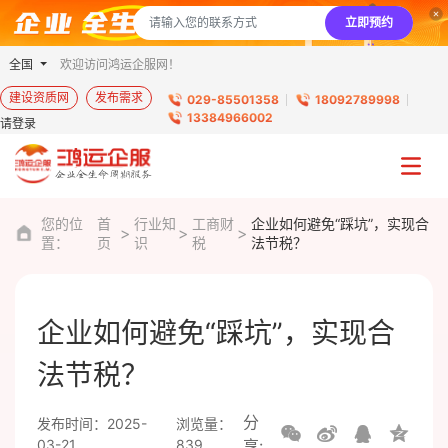
立即预约
全国
欢迎访问鸿运企服网！
建设资质网
发布需求
029-85501358
18092789998
13384966002
请登录
您的位
首
行业知
工商财
企业如何避免“踩坑”，实现合
置：
页
识
税
法节税？
企业如何避免“踩坑”，实现合
法节税？
分
发布时间：2025-
浏览量：
03-21
839
享: