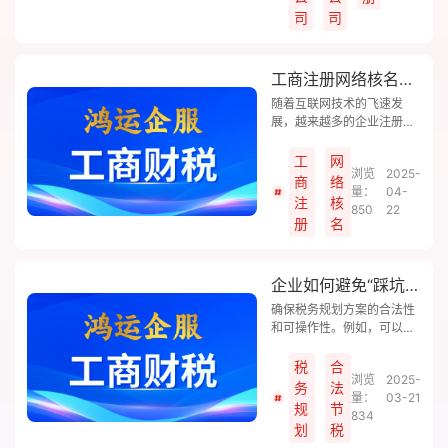
司
司
工商注册网络核名是什么？
随着互联网技术的飞速发
展，越来越多的企业注册流
程实现了线上办理，其中工
商注册网络核名便是其中的
工
网
浏览
2025-
重要环节。鸿运企服小编将
商
络
量：
04-
为您详细介绍工商注册网络
注
核
850
22
核名的流程、注意事项以及
册
名
带来的便捷体验。
企业如何避免“踩坑”，实现合法节税？
确保税务规划方案的合法性
和可操作性。例如，可以通
过引入专业的税务顾问、建
立内部税务审计机制等方
税
合
浏览
2025-
式，提升税务合规水平。
务
法
量：
03-21
规
节
834
划
税