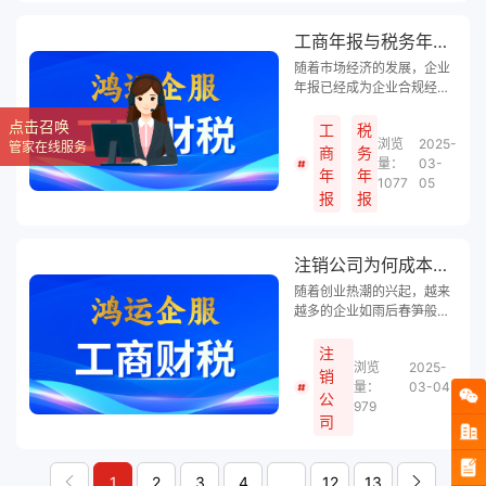
我们拒绝的理由。
工商年报与税务年报区别
随着市场经济的发展，企业
年报已经成为企业合规经营
的重要环节。在我国，企业
点击召唤
年报主要分为工商年报和税
工
税
浏览
2025-
务年报两种。虽然二者都与
管家在线服务
商
务
量：
03-
企业的年度经营状况相关，
年
年
1077
05
但它们在申报部门、内容、
报
报
时间和目的等方面存在着明
显的差异。下面，鸿运企服
小编就来详细了解一下工商
注销公司为何成本高昂？
年报与税务年报的区别及其
重要性。
随着创业热潮的兴起，越来
越多的企业如雨后春笋般涌
现。然而，在企业经营过程
中，难免会遇到经营困难、
注
浏览
2025-
资金链断裂等问题，导致企
销
量：
03-04
业不得不走向注销的结局。
公
979
许多人在感叹注册公司轻松
司
便捷的同时，也会对注销公
司为何如此复杂、耗时且成
本高昂表示疑惑。鸿运企服
1
2
3
4
...
12
13