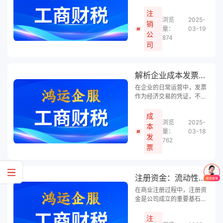
在合法合规的前提下，实现
经营过程中，有些企业可能
税务成本的最小化。
会因为各种原因选择注销公
注
浏览
2025-
司。然而，注销公司并非易
销
量：
03-19
事，其中隐藏着诸多“坑”，
公
874
稍不留神，就会陷入困境。
司
鸿运企服小编将为您盘点注
销公司过程中可能遇到的
“坑”，助您顺利渡过难关。
解析企业成本发票的种类及其重要性
在企业的日常运营中，发票
作为经济交易的凭证，不仅
是财务管理的基石，更是税
务处理和成本控制的关键。
成
浏览
2025-
其中，成本发票在企业财务
本
量：
03-18
管理中扮演着至关重要的角
发
762
色。那么，哪些发票可以作
票
为公司的成本发票呢？鸿运
企服小编将为您详细解析。
注册资金：流动性与法律规定的微妙平衡
在商业注册过程中，注册资
金是公司成立的重要基石。
然而，随着企业运营的需
要，许多人会问：注册资金
注