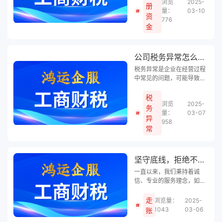
浏览
2025-
可以取出来用吗？鸿运企服
册
量：
03-10
小编将探讨注册资金的法律
资
776
性质、用途限制以及如何合
金
法地运用这部分资金。
公司税务异常怎么办？
税务异常是企业在经营过程
中常见的问题，可能导致企
业信誉受损、资金链断裂等
问题。面对税务异常，企业
税
浏览
2025-
应积极应对，采取有效措施
务
量：
03-07
解决问题。鸿运企服小编将
异
958
从税务异常原因、解决方
常
法、预防措施等方面进行全
面解析，帮助您轻松应对税
务异常。
坚守底线，拒绝不当走账
一直以来，我们秉持着诚
信、专业的服务理念，如果
我们收到合作公司关于走账
的请求，在此，我们深感责
走
浏览量：
2025-
任重大，特此予以拒绝，并
1043
03-06
账
希望通过鸿运企服小编阐述