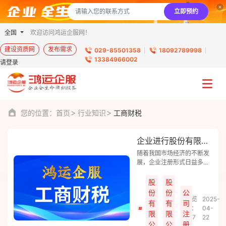
立即预约
全国
欢迎访问鸿运企服网！
建设资质网
发布需求
029-85501358
18092789998
13384966002
请登录
您的位置：
首页
行业知识
工商财税
企业进行股份有限公司注册有什么好处？
随着我国市场经济的不断发
展，企业注册形式日益多样
化。股份有限公司作为一种
重要的企业组织形式，在市
股
股
场经济中发挥着举足轻重的
份
份
公
作用。鸿运企服小编将从以
浏览
2025-
有
有
司
下几个方面阐述股份有限公
量：
04-
限
限
注
司注册的原因。
877
22
公
公
册