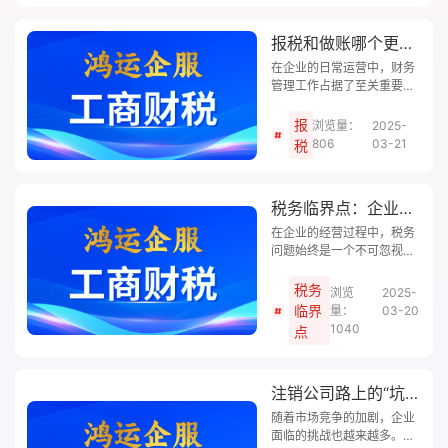
报税和做账哪个更重要？
在企业的日常运营中，财务
管理工作占据了至关重要的
地位。而在财务管理中，报
税和做账是两个核心环节。
报
浏览量：
2025-
许多企业主常常困惑：报税
806
03-21
税
和做账，到底哪个更重要？
事实上，这两者相辅相成，
缺一不可。然而，在不同的
税务临界点：企业如何巧妙规划，实现税负最优化？
阶段和场景下，它们的优先
级可能会有所不同。鸿运企
在企业的经营过程中，税务
服小编将为您详细解析报税
问题始终是一个不可忽视的
和做账的重要性、区别以及
重要环节。随着税收政策的
如何平衡两者，助您在财务
不断调整和优化，许多企业
税务
浏览
2025-
管理中做出明智决策！
发现，税务临界点的存在对
临界
量：
03-20
税负产生了显著影响。那
1040
点
么，什么是税务临界点？企
业如何利用税务临界点进行
合理规划，从而实现税负的
注销公司路上的“坑”：警惕这些隐藏风险！
最优化？鸿运企服小编将为
您详细解读税务临界点的概
随着市场竞争的加剧，企业
念、影响及应对策略，助您
面临的挑战也越来越多。在