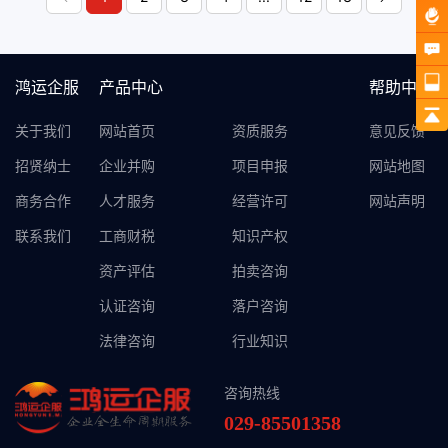
小编将从以下几个方面解析
注销公司成本高昂的原因。
鸿运企服
产品中心
帮助中心
关于我们
网站首页
资质服务
意见反馈
招贤纳士
企业并购
项目申报
网站地图
商务合作
人才服务
经营许可
网站声明
联系我们
工商财税
知识产权
资产评估
拍卖咨询
认证咨询
落户咨询
法律咨询
行业知识
咨询热线
029-85501358