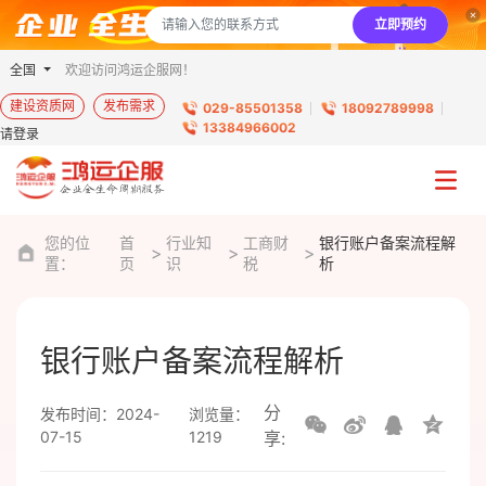
立即预约
全国
欢迎访问鸿运企服网！
建设资质网
发布需求
029-85501358
18092789998
13384966002
请登录
您的位
首
行业知
工商财
银行账户备案流程解
置：
页
识
税
析
银行账户备案流程解析
分
发布时间：2024-
浏览量：
07-15
1219
享: