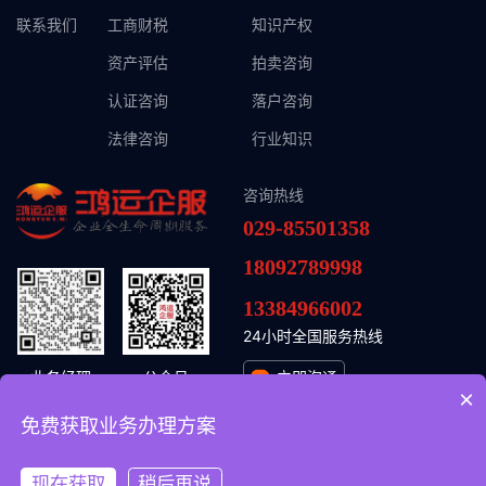
联系我们
工商财税
知识产权
资产评估
拍卖咨询
认证咨询
落户咨询
法律咨询
行业知识
咨询热线
029-85501358
18092789998
13384966002
24小时全国服务热线
业务经理
公众号
立即沟通
×
免费获取业务办理方案
© 2026 鸿运头企业管理集团（陕西）有限公司
陕ICP备2024037118号-1
现在获取
稍后再说
陕公网安备61011302001954号
网站开发
:
超越无限