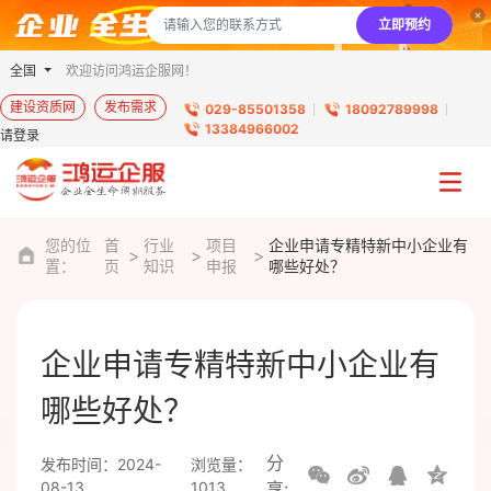
立即预约
全国
欢迎访问鸿运企服网！
建设资质网
发布需求
029-85501358
18092789998
13384966002
请登录
您的位
首
行业
项目
企业申请专精特新中小企业有
置：
页
知识
申报
哪些好处？
企业申请专精特新中小企业有
哪些好处？
分
发布时间：2024-
浏览量：
08-13
1013
享: