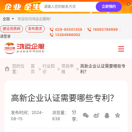
立即预约
全国
欢迎访问鸿运企服网！
建设资质网
发布需求
029-85501358
18092789998
13384966002
请登录
您的位
首
行业知
项目申
高新企业认证需要哪些专
置：
页
识
报
利？
高新企业认证需要哪些专利？
分
发布时间：2024-
浏览量：
08-15
838
享: