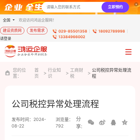
立即预约
全国
欢迎访问鸿运企服网！
建设资质网
发布需求
029-85501358
18092789998
13384966002
请登录
您的位
首
行业知
工商财
公司税控异常处理流
置：
页
识
税
程
公司税控异常处理流程
分
发布时间：2024-
浏览量：
08-22
792
享: