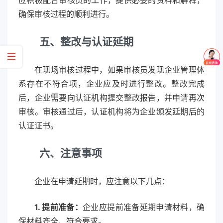
应积极配合审核员的工作，提供必要的资料和解释，
确保审核过程的顺利进行。
五、整改与认证延期
在现场审核过程中，如果审核员发现企业管理体
系存在不符合项，企业应及时进行整改。整改完成
后，企业需要向认证机构提交整改报告，并申请再次
审核。审核通过后，认证机构将为企业颁发延期后的
认证证书。
六、注意事项
企业在申请延期时，应注意以下几点：
1. 提前准备：
企业应提前准备延期申请材料，确
保材料齐全、符合要求。