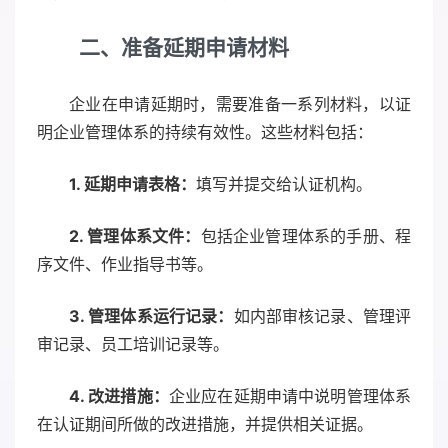
二、准备延期申请材料
企业在申请延期时，需要准备一系列材料，以证
明企业管理体系的持续有效性。这些材料包括：
1. 延期申请表格：
填写并提交给认证机构。
2. 管理体系文件：
包括企业管理体系的手册、程
序文件、作业指导书等。
3. 管理体系运行记录：
如内部审核记录、管理评
审记录、员工培训记录等。
4. 改进措施：
企业应在延期申请中说明管理体系
在认证期间所做的改进措施，并提供相关证据。