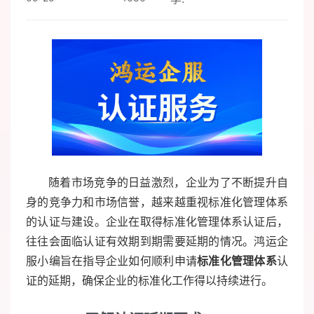
随着市场竞争的日益激烈，企业为了不断提升自
身的竞争力和市场信誉，越来越重视标准化管理体系
的认证与建设。企业在取得标准化管理体系认证后，
往往会面临认证有效期到期需要延期的情况。鸿运企
服小编旨在指导企业如何顺利申请
标准化管理体系
认
证的延期，确保企业的标准化工作得以持续进行。