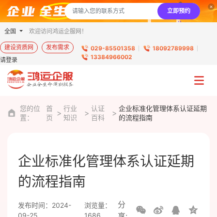
立即预约
全国
欢迎访问鸿运企服网！
建设资质网
发布需求
029-85501358
18092789998
13384966002
请登录
您的位
首
行业
认证
企业标准化管理体系认证延期
置：
页
知识
百科
的流程指南
企业标准化管理体系认证延期
的流程指南
分
发布时间：2024-
浏览量：
09-25
1686
享: