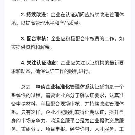
2. 持续改进：
企业在认证期间应持续改进管理体
系，以提高管理水平和产品质量。
3. 配合审核：
企业应积极配合审核员的工作，如
实提供资料和解释。
4. 关注认证动态：
企业应关注认证机构的最新要
求和动态，确保认证工作的顺利进行。
总之，申请
企业标准化管理体系认证
延期是一个
系统性的过程，需要企业充分了解认证要求，认真准
备申请材料，积极配合现场审核，并持续改进管理体
系。只有这样，企业才能顺利获得延期认证，提升自
身的市场竞争力。鸿运企服平台是为企业提供资质服
务、重组分立、项目申报、经营许可、人才服务、工