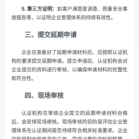
5. 第三方证明：
如客户满意度调查、质量安全事
故报告等，以证明企业管理体系的持续有效性。
三、提交延期申请
企业在准备好了延期申请材料后，应按照认证机
构的要求提交延期申请。提交申请后，认证机构会对
企业提交的资料进行审核，以确保申请材料的完整性
和符合性。
四、现场审核
认证机构在审核企业提交的延期申请材料合格
后，会安排现场审核。现场审核的目的是评估企业管
理体系在认证期间是否持续符合相关标准要求。企业